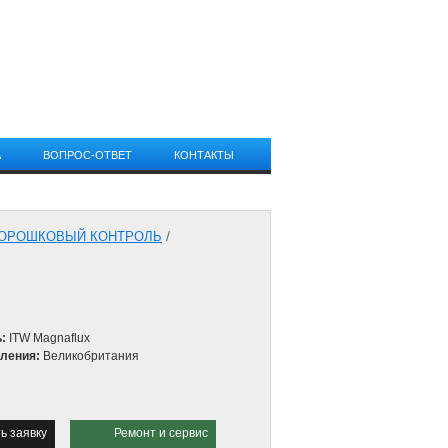
Санкт-Петербург
+7 (812) 748-21-52
info@general-optics.ru
А
ВОПРОС-ОТВЕТ
КОНТАКТЫ
/
ОРОШКОВЫЙ КОНТРОЛЬ
:
ITW Magnaflux
вления:
Великобритания
ь заявку
Ремонт и сервис