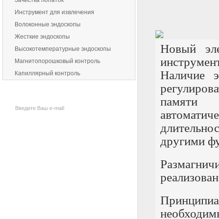
Зачистка лопаток
Инструмент для извлечения
Волоконные эндоскопы
Жесткие эндоскопы
Новый э
Высокотемпературные эндоскопы
инструмен
Магнитопорошковый контроль
Наличие э
Капиллярный контроль
регулирова
ПОДПИСАТЬСЯ НА РАССЫЛКУ:
памяти 
автомати
длительно
другими ф
Размагни
реализован
Принцип
необходи